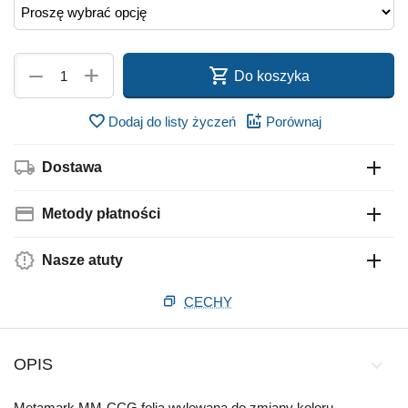
+
−
Do koszyka
Dodaj do listy życzeń
Porównaj
Dostawa
Metody płatności
Nasze atuty
CECHY
OPIS
Metamark MM-CCG folia wylewana do zmiany koloru