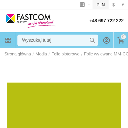
PLN
$
€
+48 697 722 222
0
Strona główna
Media
Folie ploterowe
Folie wylewane MM-C
/
/
/