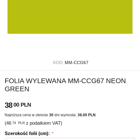
KOD:
MM-CCG67
FOLIA WYLEWANA MM-CCG67 NEON
GREEN
38
00
PLN
Najniższa cena w okresie
30
dni wyniosła:
38.00 PLN
(
46
z podatkiem VAT)
74
PLN
Szerokość folii (cm):