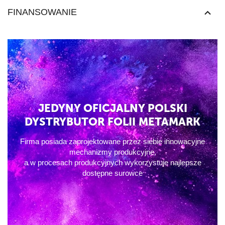
FINANSOWANIE
JEDYNY OFICJALNY POLSKI
DYSTRYBUTOR FOLII METAMARK
Firma posiada zaprojektowane przez siebie innowacyjne
mechanizmy produkcyjne,
a w procesach produkcyjnych wykorzystuje najlepsze
dostępne surowce