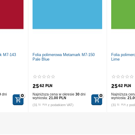
rk M7-143
Folia polimerowa Metamark M7-150
Folia polime
Pale Blue
Lime
25
25
62
PLN
62
PLN
0
dni
Najniższa cena w okresie
30
dni
Najniższa cen
wyniosła:
21.00 PLN
wyniosła:
21.
(
31
z podatkiem VAT)
(
31
z pod
51
PLN
51
PLN