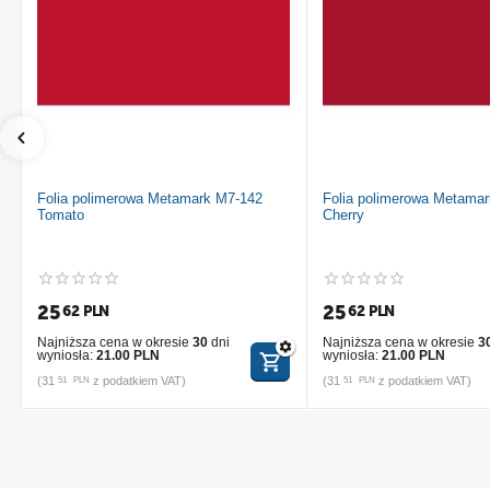
Folia polimerowa Metamark M7-142
Folia polimerowa Metama
Tomato
Cherry
25
25
62
PLN
62
PLN
Najniższa cena w okresie
30
dni
Najniższa cena w okresie
3
wyniosła:
21.00 PLN
wyniosła:
21.00 PLN
(
31
z podatkiem VAT)
(
31
z podatkiem VAT)
51
PLN
51
PLN