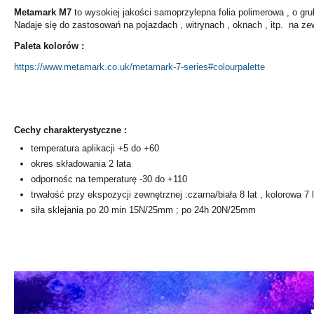
Metamark M7
to wysokiej jakości samoprzylepna folia polimerowa , o gr
Nadaje się do zastosowań na pojazdach , witrynach , oknach , itp. na ze
Paleta kolorów :
https://www.metamark.co.uk/metamark-7-series#colourpalette
Cechy charakterystyczne :
temperatura aplikacji +5 do +60
okres składowania 2 lata
odpornośc na temperaturę -30 do +110
trwałość przy ekspozycji zewnętrznej :czarna/biała 8 lat , kolorowa 7 
siła sklejania po 20 min 