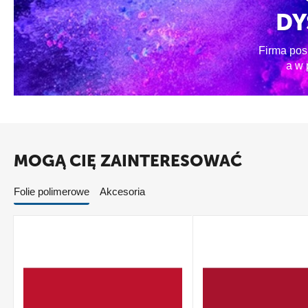
DY
Firma pos
a w 
MOGĄ CIĘ ZAINTERESOWAĆ
Folie polimerowe
Akcesoria