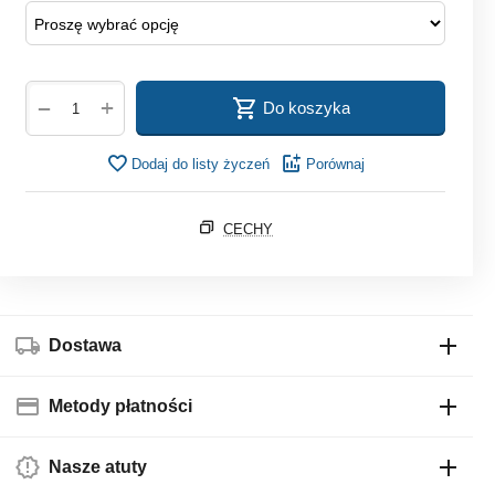
+
−
Do koszyka
Dodaj do listy życzeń
Porównaj
CECHY
Dostawa
Metody płatności
Nasze atuty