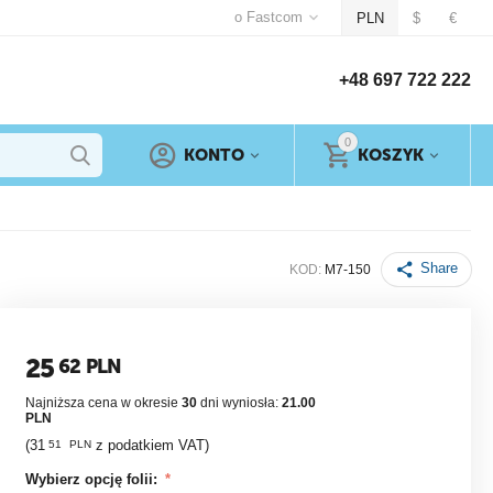
o Fastcom
PLN
$
€
+48 697 722 222
0
KONTO
KOSZYK
Share
KOD:
M7-150
25
62
PLN
Najniższa cena w okresie
30
dni wyniosła:
21.00
PLN
(
31
z podatkiem VAT)
51
PLN
Wybierz opcję folii: