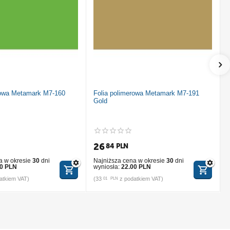
rowa Metamark M7-160
Folia polimerowa Metamark M7-191
Gold
26
84
PLN
a w okresie
30
dni
Najniższa cena w okresie
30
dni
00 PLN
wyniosła:
22.00 PLN
atkiem VAT)
(
33
z podatkiem VAT)
(
01
PLN