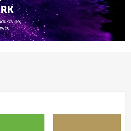
ARK
odukcyjne,
rowce