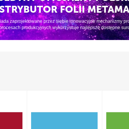
STRYBUTOR FOLII METAM
iada zaprojektowane przez siebie innowacyjne mechanizmy pr
procesach produkcyjnych wykorzystuje najlepsze dostępne su