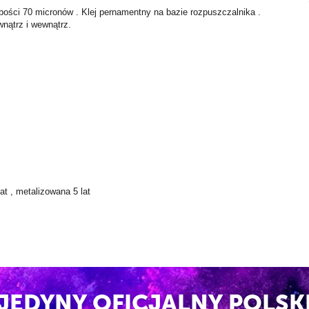
ubości 70 micronów . Klej pernamentny na bazie rozpuszczalnika .
wnątrz i wewnątrz.
lat , metalizowana 5 lat
15N/25mm ; po 24h 20N/25mm
JEDYNY OFICJALNY POLSK