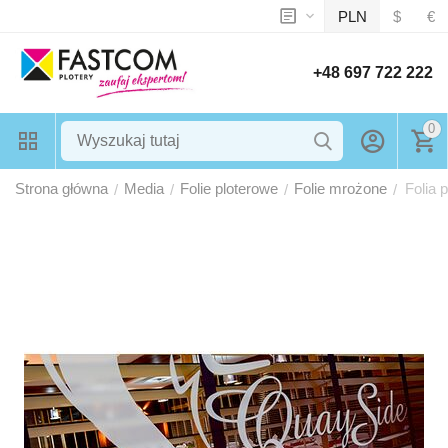
PLN
$
€
+48 697 722 222
0
Strona główna
Media
Folie ploterowe
Folie mrożone
Folia
/
/
/
/