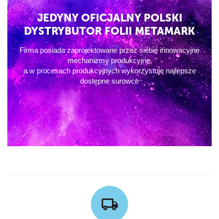
JEDYNY OFICJALNY POLSKI
DYSTRYBUTOR FOLII METAMARK
Firma posiada zaprojektowane przez siebie innowacyjne
mechanizmy produkcyjne,
a w procesach produkcyjnych wykorzystuje najlepsze
dostępne surowce