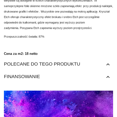
winylowe są dostępne w trzech charakterystycznych wykończeniach.
Te
samoprzylepne folie okienne mrożone szkło zapewniają efekt przy produkcji naklejek,
drukowane grafiki i efektów .
Wszystkie one pozwalają na mokrą aplikację.
Kryształ
Etch oferuje charakterystyczny efekt brokatu i srebro Etch jest szczególnie
odpowiedni do kalkomanii, gdzie wymagany jest wyższy poziom
zadymienia.
Posypana Etch zapewnia wyższy poziom przejrzystości.
Przepuszczalność światła: 87%
Cena za m2: 18 netto
POLECANE DO TEGO PRODUKTU
FINANSOWANIE