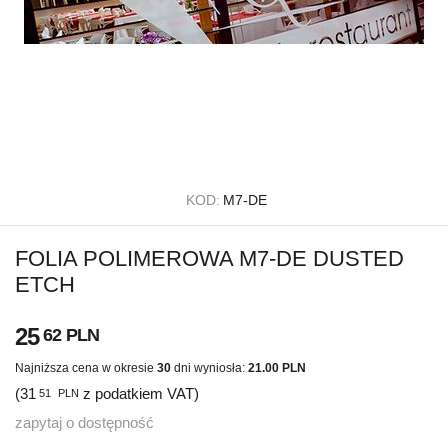
KOD:
M7-DE
FOLIA POLIMEROWA M7-DE DUSTED
ETCH
25
62
PLN
Najniższa cena w okresie
30
dni wyniosła:
21.00 PLN
(
31
z podatkiem VAT)
51
PLN
zapytaj o dostępność